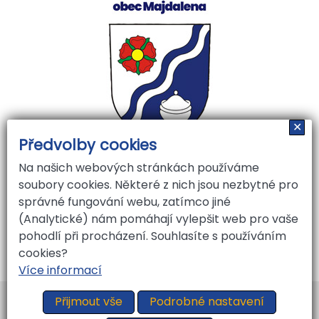
✕
Předvolby cookies
Na našich webových stránkách používáme
soubory cookies. Některé z nich jsou nezbytné pro
správné fungování webu, zatímco jiné
(Analytické) nám pomáhají vylepšit web pro vaše
pohodlí při procházení. Souhlasíte s používáním
cookies?
Více informací
Vytvořil
ARGON systems
Přijmout vše
Podrobné nastavení
Tvorba webových stránek
RAZ DVA WEB