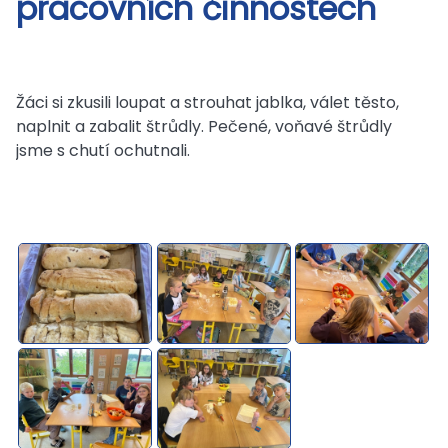
pracovních činnostech
Žáci si zkusili loupat a strouhat jablka, válet těsto,
naplnit a zabalit štrůdly. Pečené, voňavé štrůdly
jsme s chutí ochutnali.