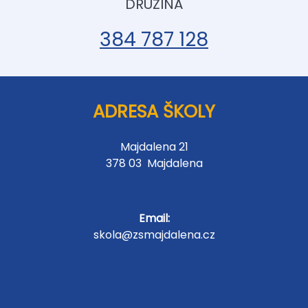
DRUŽINA
384 787 128
ADRESA ŠKOLY
Majdalena 21
378 03 Majdalena
Email:
skola@zsmajdalena.cz