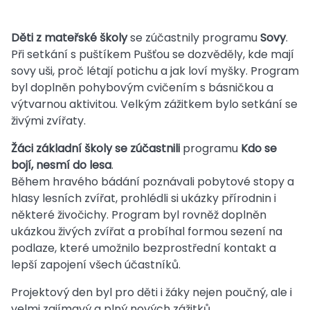
Děti z mateřské školy
se zúčastnily programu
Sovy
.
Při setkání s puštíkem Pušťou se dozvěděly, kde mají
sovy uši, proč létají potichu a jak loví myšky. Program
byl doplněn pohybovým cvičením s básničkou a
výtvarnou aktivitou. Velkým zážitkem bylo setkání se
živými zvířaty.
Žáci základní školy se zúčastnili
programu
Kdo se
bojí, nesmí do lesa
.
Během hravého bádání poznávali pobytové stopy a
hlasy lesních zvířat, prohlédli si ukázky přírodnin i
některé živočichy. Program byl rovněž doplněn
ukázkou živých zvířat a probíhal formou sezení na
podlaze, které umožnilo bezprostřední kontakt a
lepší zapojení všech účastníků.
Projektový den byl pro děti i žáky nejen poučný, ale i
velmi zajímavý a plný nových zážitků.