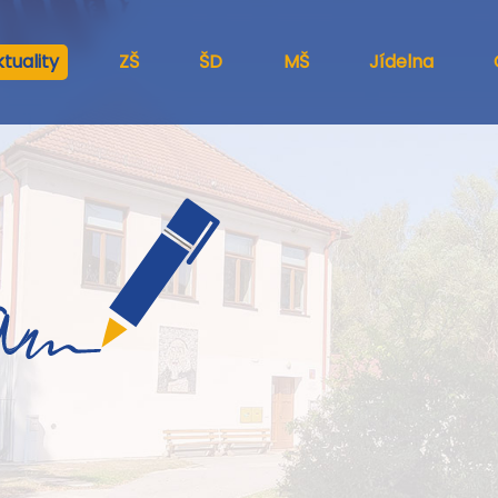
tuality
ZŠ
ŠD
MŠ
Jídelna