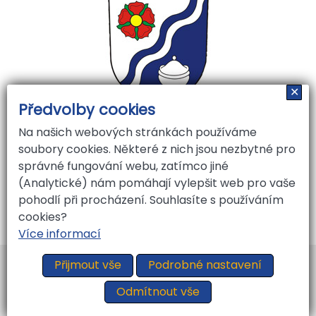
✕
Předvolby cookies
Na našich webových stránkách používáme
soubory cookies. Některé z nich jsou nezbytné pro
správné fungování webu, zatímco jiné
(Analytické) nám pomáhají vylepšit web pro vaše
pohodlí při procházení. Souhlasíte s používáním
cookies?
Více informací
Vytvořil
ARGON systems
Přijmout vše
Podrobné nastavení
Tvorba webových stránek
RAZ DVA WEB
Odmítnout vše
Cookies