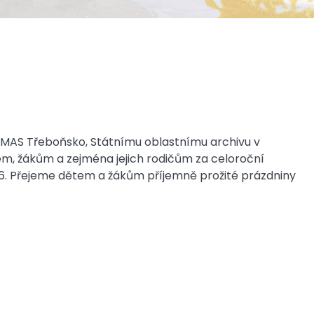
 MAS Třeboňsko, Státnímu oblastnímu archivu v
m, žákům a zejména jejich rodičům za celoroční
026. Přejeme dětem a žákům příjemně prožité prázdniny