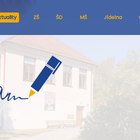
tuality
ZŠ
ŠD
MŠ
Jídelna