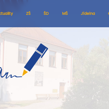
tuality
ZŠ
ŠD
MŠ
Jídelna