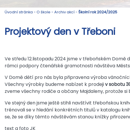
Úvodní stránka
-
O škole
-
Archiv akcí
-
Školní rok 2024/2025
Projektový den v Třeboni
Ve středu 12.listopadu 2024 jsme v třeboňském Domě dět
rámci podpory čtenářské gramotnosti návštěva Městs
V Domě dětí pro nás byla připravena výroba vánočních 
Všechny výrobky budeme nabízet k prodeji
v sobotu 3
zveme všechny rodiče a občany Majdaleny, protože si 
Ve stejný den jsme ještě stihli navštívit třeboňskou kn
trénovali se v hledání konkrétních titulů v katalogu kn
se, že se díky těmto návštěvám stanou knížky přirozen
text a foto JK