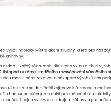
í využili nabídky Místní akční skupiny, která pro nás zaj
ké knihovny.
ozdob - každý žák si mohl dle svého vkusu a chuti vyrobi
0. listopadu v rámci tradičního rozsvěcování vánočního 
budou moci s námi zazpívat a nákupem výrobků nás podpoř
ihovnu, kde jsme se dozvěděli zajímavé informace o možnost
ih. Do budoucna plánujeme další pokračování této aktivity
ou součástí nejen výuky, ale i zdrojem zábavy a ponauče