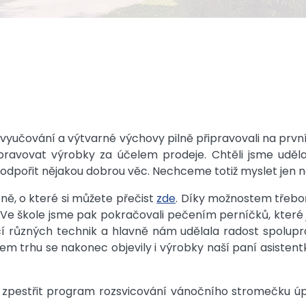
yučování a výtvarné výchovy pilně připravovali na první 
pravovat výrobky za účelem prodeje. Chtěli jsme uděla
 podpořit nějakou dobrou věc. Nechceme totiž myslet jen
oně, o které si můžete přečist
zde
. Díky možnostem třebo
e škole jsme pak pokračovali pečením perníčků, které jsme
různých technik a hlavně nám udělala radost spoluprác
m trhu se nakonec objevily i výrobky naší paní asiste
zpestřit program rozsvicování vánočního stromečku úpl