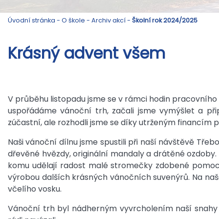
Úvodní stránka
-
O škole
-
Archiv akcí
-
Školní rok 2024/2025
Krásný advent všem
V průběhu listopadu jsme se v rámci hodin pracovního v
uspořádáme vánoční trh, začali jsme vymýšlet a při
zúčastní, ale rozhodli jsme se díky utrženým financím
Naši vánoční dílnu jsme spustili při naší návštěvě Třeb
dřevěné hvězdy, originální mandaly a drátěné ozdoby. V
komu udělají radost malé stromečky zdobené pomocí 
výrobou dalších krásných vánočních suvenýrů. Na naše
včelího vosku.
Vánoční trh byl nádherným vyvrcholením naší snahy 