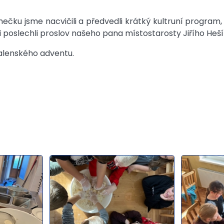
čku jsme nacvičili a předvedli krátký kultruní program,
si poslechli proslov našeho pana místostarosty Jiřího Heš
dalenského adventu.