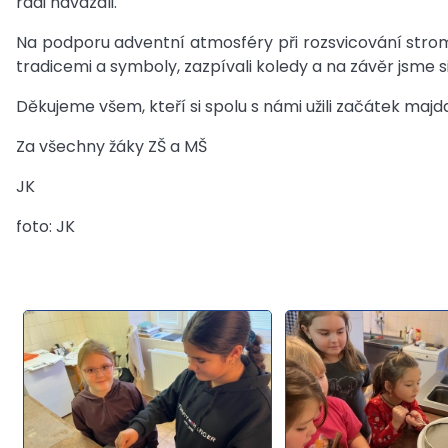
rádi navázali.
Na podporu adventní atmosféry při rozsvicování strome
tradicemi a symboly, zazpívali koledy a na závěr jsme 
Děkujeme všem, kteří si spolu s námi užili začátek maj
Za všechny žáky ZŠ a MŠ
JK
foto: JK