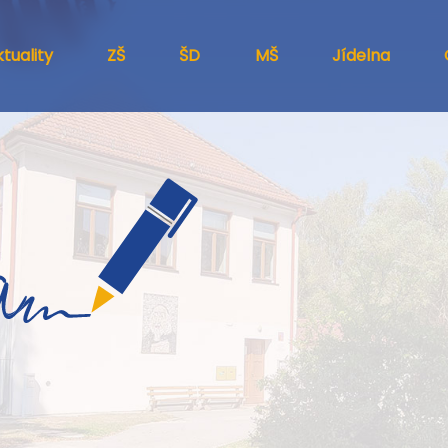
tuality
ZŠ
ŠD
MŠ
Jídelna