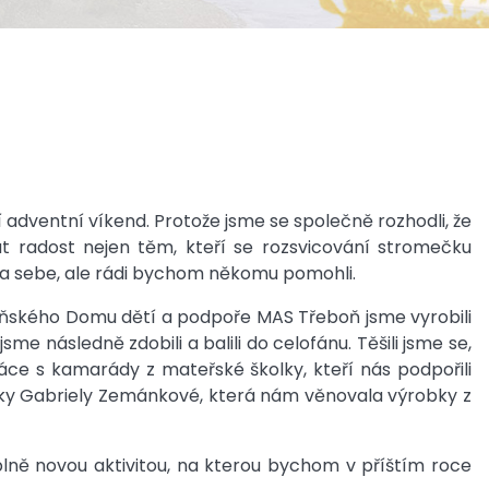
adventní víkend. Protože jsme se společně rozhodli, že
t radost nejen těm, kteří se rozsvicování stromečku
 na sebe, ale rádi bychom někomu pomohli.
ňského Domu dětí a podpoře MAS Třeboň jsme vyrobili
 následně zdobili a balili do celofánu. Těšili jsme se,
e s kamarády z mateřské školky, kteří nás podpořili
ntky Gabriely Zemánkové, která nám věnovala výrobky z
ně novou aktivitou, na kterou bychom v příštím roce