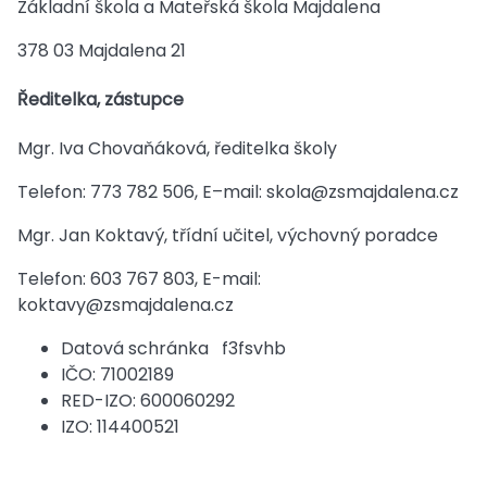
Základní škola a Mateřská škola Majdalena
378 03 Majdalena 21
Ředitelka, zástupce
Mgr. Iva Chovaňáková, ředitelka školy
Telefon: 773 782 506, E–mail: skola@zsmajdalena.cz
Mgr. Jan Koktavý, třídní učitel, výchovný poradce
Telefon: 603 767 803, E-mail:
koktavy@zsmajdalena.cz
​Datová schránka f3fsvhb
IČO: 71002189
RED-IZO: 600060292
IZO: 114400521