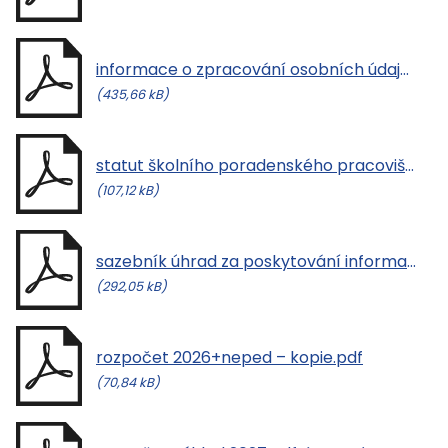
informace o zpracování osobních údajů.pdf
(435,66 kB)
statut školního poradenského pracoviště.pdf
(107,12 kB)
sazebník úhrad za poskytování informací.pdf
(292,05 kB)
rozpočet 2026+neped – kopie.pdf
(70,84 kB)