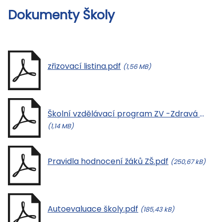
Dokumenty Školy
zřizovací listina.pdf
(1,56 MB)
Školní vzdělávací program ZV -Zdravá škola rodinného typu - nový.pdf
(1,14 MB)
Pravidla hodnocení žáků ZŠ.pdf
(250,67 kB)
Autoevaluace školy.pdf
(185,43 kB)