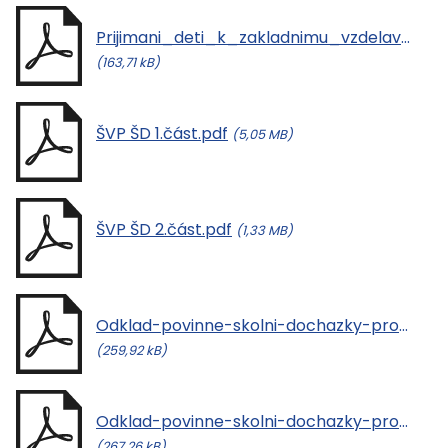
Prijimani_deti_k_zakladnimu_vzdelavani_Majdalena_aktualizovano.pdf
(163,71 kB)
ŠVP ŠD 1.část.pdf
(5,05 MB)
ŠVP ŠD 2.část.pdf
(1,33 MB)
Odklad-povinne-skolni-dochazky-pro-rodice.pdf
(259,92 kB)
Odklad-povinne-skolni-dochazky-pro-zakonne-zastupce.pdf
(267,26 kB)