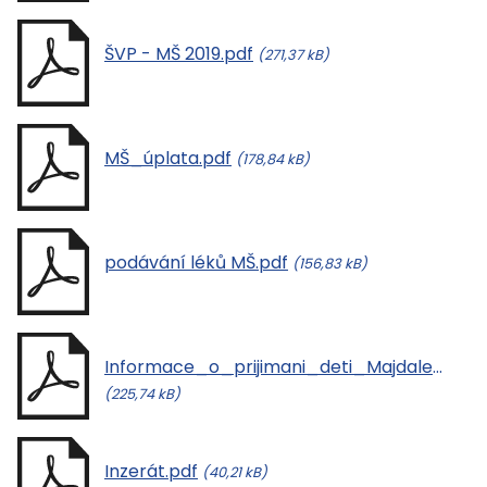
ŠVP - MŠ 2019.pdf
(271,37 kB)
MŠ_úplata.pdf
(178,84 kB)
podávání léků MŠ.pdf
(156,83 kB)
Informace_o_prijimani_deti_Majdalena - kritéria_.pdf
(225,74 kB)
Inzerát.pdf
(40,21 kB)