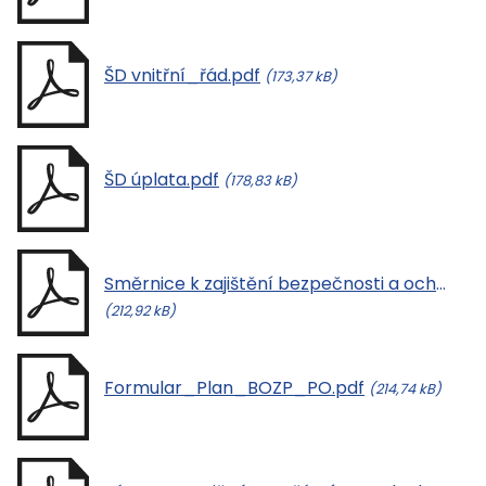
ŠD vnitřní_řád.pdf
(173,37 kB)
ŠD úplata.pdf
(178,83 kB)
Směrnice k zajištění bezpečnosti a ochrany zdraví žáků školy.pdf
(212,92 kB)
Formular_Plan_BOZP_PO.pdf
(214,74 kB)