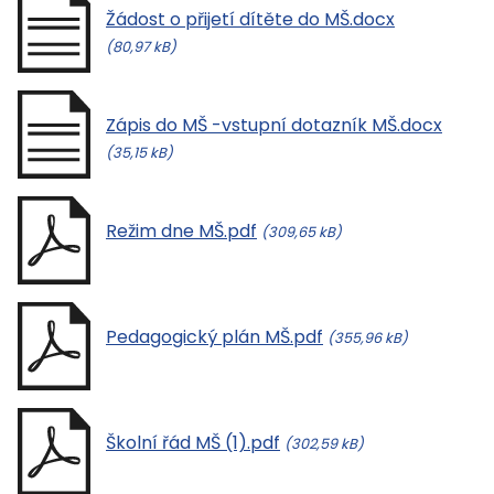
Žádost o přijetí dítěte do MŠ.docx
(80,97 kB)
Zápis do MŠ -vstupní dotazník MŠ.docx
(35,15 kB)
Režim dne MŠ.pdf
(309,65 kB)
Pedagogický plán MŠ.pdf
(355,96 kB)
Školní řád MŠ (1).pdf
(302,59 kB)