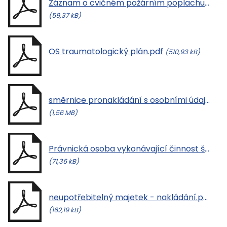
Záznam o cvičném požárním poplachu a evakuaci.pdf
(59,37 kB)
OS traumatologický plán.pdf
(510,93 kB)
směrnice pronakládání s osobními údaji.pdf
(1,56 MB)
Právnická osoba vykonávající činnost škol a školských zařízení - zápis do školského rejstříku.pdf
(71,36 kB)
neupotřebitelný majetek - nakládání.pdf
(162,19 kB)