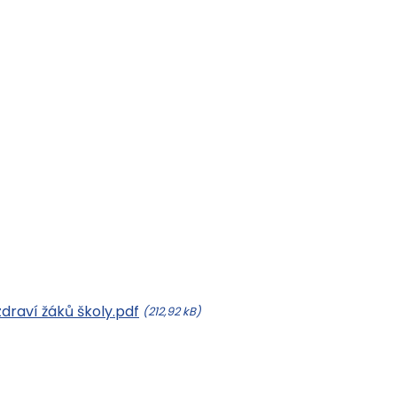
draví žáků školy.pdf
(212,92 kB)