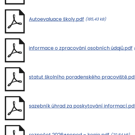
Autoevaluace školy.pdf
(185,43 kB)
informace o zpracování osobních údajů.pdf
statut školního poradenského pracoviště.pd
sazebník úhrad za poskytování informací.pd
rozpočet 2026+neped – kopie.pdf
(70,84 kB)