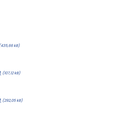
(435,66 kB)
f
(107,12 kB)
f
(292,05 kB)