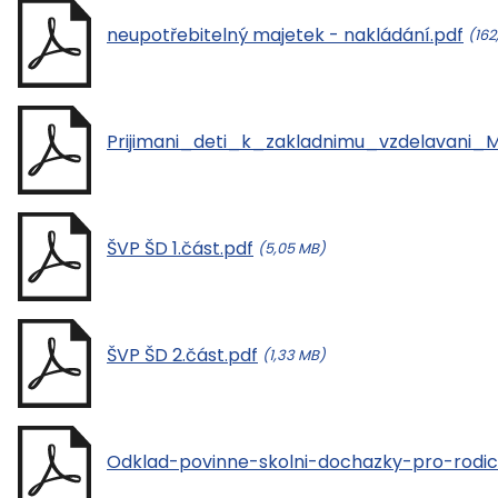
neupotřebitelný majetek - nakládání.pdf
(162
Prijimani_deti_k_zakladnimu_vzdelavani_M
ŠVP ŠD 1.část.pdf
(5,05 MB)
ŠVP ŠD 2.část.pdf
(1,33 MB)
Odklad-povinne-skolni-dochazky-pro-rodic