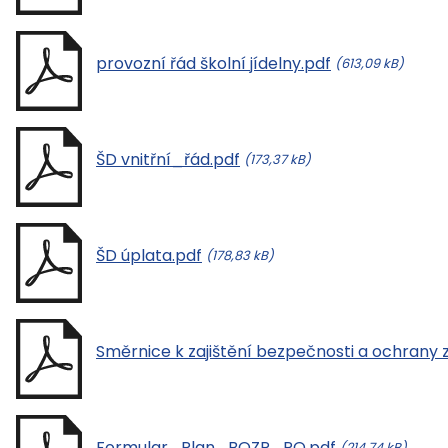
provozní řád školní jídelny.pdf
(613,09 kB)
ŠD vnitřní_řád.pdf
(173,37 kB)
ŠD úplata.pdf
(178,83 kB)
Směrnice k zajištění bezpečnosti a ochrany z
Formular_Plan_BOZP_PO.pdf
(214,74 kB)