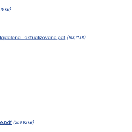
,19 kB)
ajdalena_aktualizovano.pdf
(163,71 kB)
e.pdf
(259,92 kB)