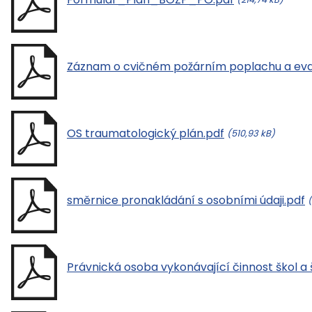
Záznam o cvičném požárním poplachu a eva
OS traumatologický plán.pdf
(510,93 kB)
směrnice pronakládání s osobními údaji.pdf
Právnická osoba vykonávající činnost škol a š