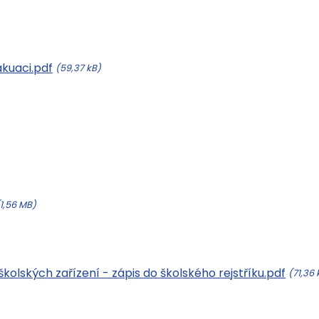
kuaci.pdf
(59,37 kB)
(1,56 MB)
kolských zařízení - zápis do školského rejstříku.pdf
(71,36 