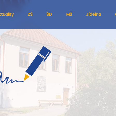
tuality
ZŠ
ŠD
MŠ
Jídelna